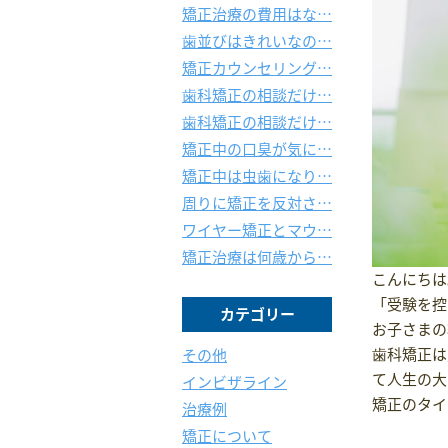
矯正治療の費用はな…
歯並びはきれいなの…
矯正カウンセリング…
歯科矯正の相談だけ…
歯科矯正の相談だけ…
矯正中の口臭が気に…
矯正中は虫歯になり…
周りに矯正を反対さ…
ワイヤー矯正とマウ…
矯正治療は何歳から…
こんにちは
「受験を控
カテゴリー
お子さまの
歯科矯正は
その他
て人生の大
インビザライン
矯正のタイ
治療例
矯正について