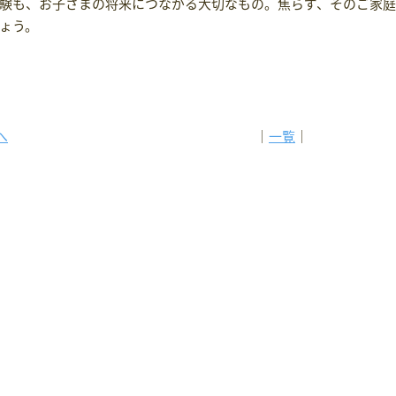
験も、お子さまの将来につながる大切なもの。焦らず、そのご家
ょう。
へ
│
一覧
│