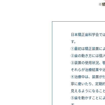
※矯
日本矯正歯科学会で
す。
①最初は矯正装置に
②歯の動き方には個
③装置の使用状況、
それらが治療結果や
④治療中は、装置が
寧に磨いたり、定期
見えるようになるこ
⑤歯を動かすことに
す。