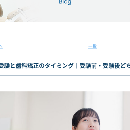
Blog
へ
│
一覧
│
受験と歯科矯正のタイミング｜受験前・受験後ど