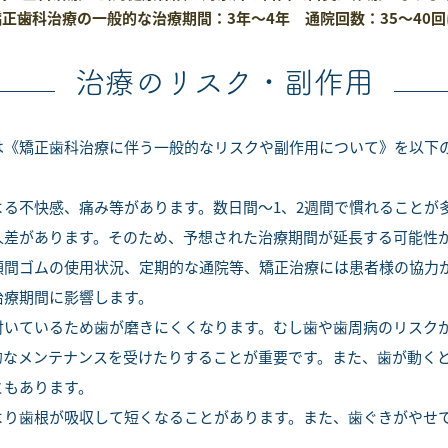
正歯科治療の一般的な治療期間：3年～4年 通院回数：35～40回
治療のリスク・副作用
は《矯正歯科治療に伴う一般的なリスクや副作用について》を以下
よる不快感、痛み等があります。数日間～1、2週間で慣れることが
人差があります。そのため、予想された治療期間が延長する可能性
顎間ゴムの使用状況、定期的な通院等、矯正治療には患者様の協力
治療期間に影響します。
付いているため歯が磨きにくくなります。むし歯や歯周病のリスク
的なメンテナンスを受けたりすることが重要です。また、歯が動く
ともあります。
より歯根が吸収して短くなることがあります。また、歯ぐきがやせ