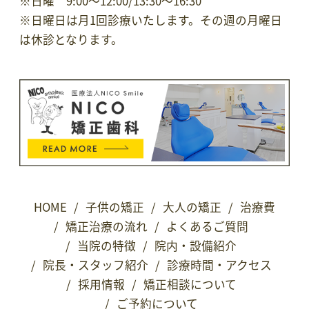
※日曜 9:00～12:00/13:30～16:30
※
日曜日は月1回診療いたします。その週の月曜日
は休診となります。
HOME
/
子供の矯正
/
大人の矯正
/
治療費
/
矯正治療の流れ
/
よくあるご質問
/
当院の特徴
/
院内・設備紹介
/
院長・スタッフ紹介
/
診療時間・アクセス
/
採用情報
/
矯正相談について
/
ご予約について