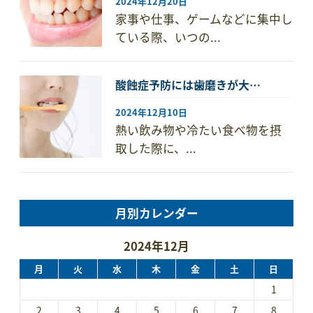
2024年12月20日
家事や仕事、ゲームなどに集中し
ている際、いつの...
酸蝕症予防には歯磨きが大…
2024年12月10日
熱い飲み物や冷たい食べ物を摂
取した際に、...
月別カレンダー
2024年12月
月
火
水
木
金
土
日
1
2
3
4
5
6
7
8