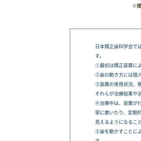
※矯
日本矯正歯科学会で
す。
①最初は矯正装置に
②歯の動き方には個
③装置の使用状況、
それらが治療結果や
④治療中は、装置が
寧に磨いたり、定期
見えるようになるこ
⑤歯を動かすことに
す。