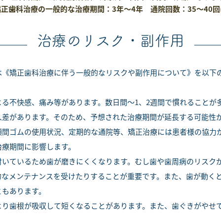
正歯科治療の一般的な治療期間：3年～4年 通院回数：35～40回
治療のリスク・副作用
は《矯正歯科治療に伴う一般的なリスクや副作用について》を以下
よる不快感、痛み等があります。数日間～1、2週間で慣れることが
人差があります。そのため、予想された治療期間が延長する可能性
顎間ゴムの使用状況、定期的な通院等、矯正治療には患者様の協力
治療期間に影響します。
付いているため歯が磨きにくくなります。むし歯や歯周病のリスク
的なメンテナンスを受けたりすることが重要です。また、歯が動く
ともあります。
より歯根が吸収して短くなることがあります。また、歯ぐきがやせ