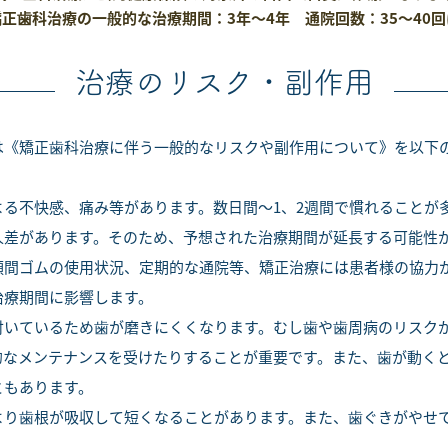
正歯科治療の一般的な治療期間：3年～4年 通院回数：35～40回
治療のリスク・副作用
は《矯正歯科治療に伴う一般的なリスクや副作用について》を以下
よる不快感、痛み等があります。数日間～1、2週間で慣れることが
人差があります。そのため、予想された治療期間が延長する可能性
顎間ゴムの使用状況、定期的な通院等、矯正治療には患者様の協力
治療期間に影響します。
付いているため歯が磨きにくくなります。むし歯や歯周病のリスク
的なメンテナンスを受けたりすることが重要です。また、歯が動く
ともあります。
より歯根が吸収して短くなることがあります。また、歯ぐきがやせ