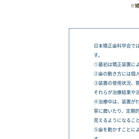
※矯
日本矯正歯科学会で
す。
①最初は矯正装置に
②歯の動き方には個
③装置の使用状況、
それらが治療結果や
④治療中は、装置が
寧に磨いたり、定期
見えるようになるこ
⑤歯を動かすことに
す。